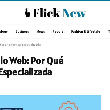
ology
Business
News
People
Fashion & Lifestyle
T
tar una Agencia Especializada
llo Web: Por Qué
Especializada